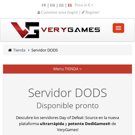
Price in
€
|
|
|
FR
EN
DE
ES
Customer area (login) |
Register
INICIO
Tienda
Servidor DODS
TIENDA
Menu TIENDA
COMUNIDAD
AYUDA-SOPORTE
Servidor DODS
Empty cart
Disponible pronto
Descubre los servidores Day of Defeat: Source en la nueva
plataforma
ultrarrápida
y
potente DediGames®
de
VeryGames!