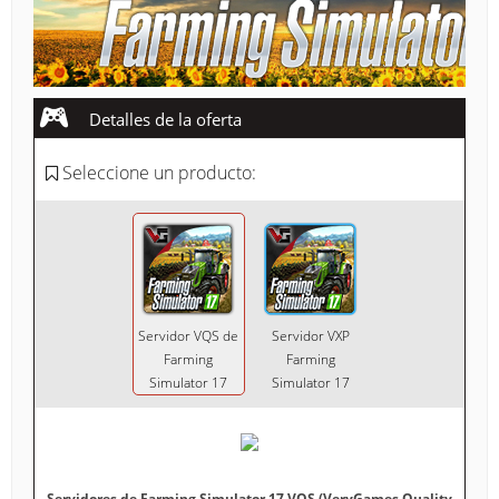
COMUNIDAD
AYUDA-SOPORTE
Detalles de la oferta
Empty cart
Seleccione un producto:
Servidor VQS de
Servidor VXP
Farming
Farming
Simulator 17
Simulator 17
Servidores de Farming Simulator 17 VQS (VeryGames Quality