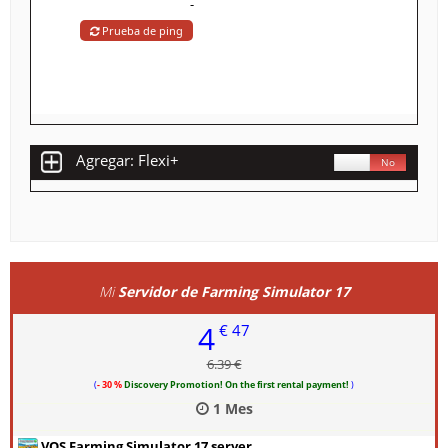
-
Prueba de ping
Agregar: Flexi+
Sí
No
Mi
Servidor de Farming Simulator 17
4
€ 47
6.39 €
(
- 30 %
Discovery Promotion! On the first rental payment!
)
1 Mes
VQS Farming Simulator 17 server