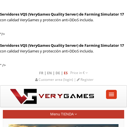
Servidores VQS (VeryGames Quality Server) de Farming Simulator 17
con calidad VeryGames y protección anti-DDoS incluida.
"/>
Servidores VQS (VeryGames Quality Server) de Farming Simulator 17
con calidad VeryGames y protección anti-DDoS incluida.
" />
Price in
€
|
|
|
FR
EN
DE
ES
Customer area (login) |
Register
INICIO
Menu TIENDA
TIENDA