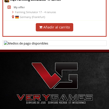
My offer
Farming Simulator 17 - 4 ranuras
Germany (Frankfurt)
Añadir al carrito