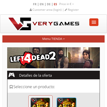
Price in
€
|
|
|
FR
EN
DE
ES
Customer area (login) |
Register
INICIO
Menu TIENDA
TIENDA
COMUNIDAD
AYUDA-SOPORTE
Detalles de la oferta
Empty cart
Seleccione un producto: