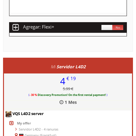
Agregar: Flexi+
Sí
No
Mi
Servidor L4D2
4
€ 19
5.99 €
(
- 30 %
Discovery Promotion! On the first rental payment!
)
1 Mes
VQS L4D2 server
My offer
Servidor L4D2 - 4 ranuras
Germany (Frankfurt)