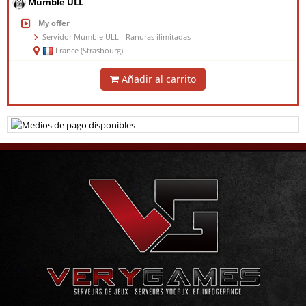
Mumble ULL
My offer
Servidor Mumble ULL - Ranuras ilimitadas
France (Strasbourg)
Añadir al carrito