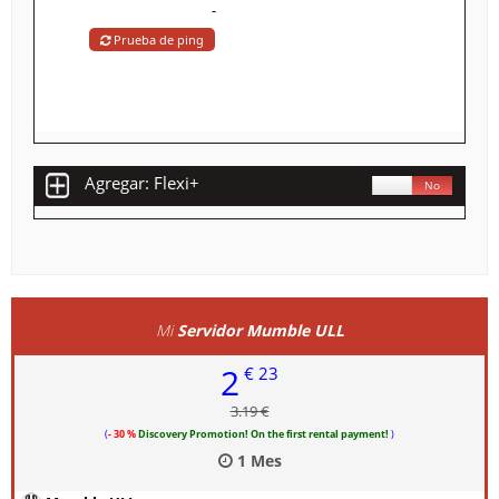
-
Prueba de ping
Agregar: Flexi+
Sí
No
Mi
Servidor Mumble ULL
2
€ 23
3.19 €
(
- 30 %
Discovery Promotion! On the first rental payment!
)
1 Mes