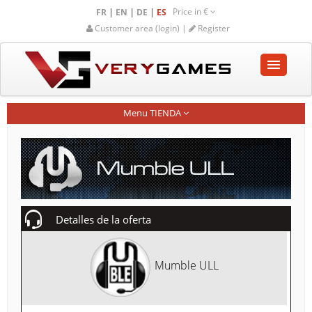
Price in
€
|
|
|
FR
EN
DE
ES
Customer area (login) |
Register
INICIO
Menu TIENDA
TIENDA
COMUNIDAD
AYUDA-SOPORTE
Detalles de la oferta
Empty cart
Mumble ULL