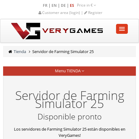
Price in
€
|
|
|
FR
EN
DE
ES
Customer area (login) |
Register
INICIO
Tienda
Servidor de Farming Simulator 25
TIENDA
Menu TIENDA
COMUNIDAD
AYUDA-SOPORTE
Servidor de Farming
Simulator 25
Empty cart
Disponible pronto
Los servidores de Farming Simulator 25 están disponibles en
VeryGames!