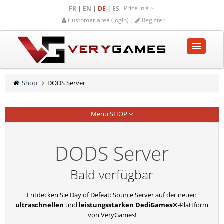
Price in
€
|
|
|
FR
EN
DE
ES
Customer area (login) |
Register
STARTSEITE
Shop
DODS Server
SHOP
Menu SHOP
GEMEINSCHAFT
HILFE-UNTERSTÜTZUNG
DODS Server
Empty cart
Bald verfügbar
Entdecken Sie Day of Defeat: Source Server auf der neuen
ultraschnellen
und
leistungsstarken DediGames®
-Plattform
von VeryGames!