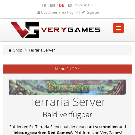
Price in
€
|
|
|
FR
EN
DE
ES
Customer area (login) |
Register
STARTSEITE
Shop
Terraria Server
SHOP
Menu SHOP
GEMEINSCHAFT
HILFE-UNTERSTÜTZUNG
Terraria Server
Empty cart
Bald verfügbar
Entdecken Sie Terraria-Server auf der neuen
ultraschnellen
und
leistungsstarken DediGames®
-Plattform von VeryGames!