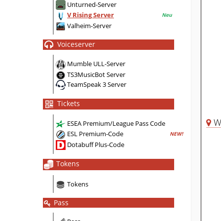
Unturned-Server
V Rising Server
Neu
Valheim-Server
Voiceserver
Mumble ULL-Server
TS3MusicBot Server
TeamSpeak 3 Server
Tickets
Wä
ESEA Premium/League Pass Code
ESL Premium-Code
NEW!
Dotabuff Plus-Code
Tokens
Tokens
Pass