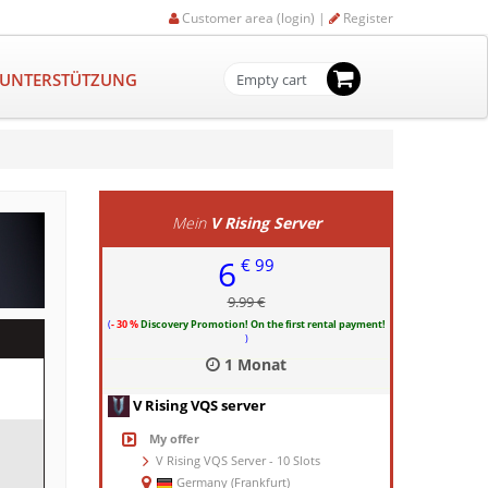
Customer area (login) |
Register
-UNTERSTÜTZUNG
Empty cart
Mein
V Rising Server
6
€ 99
9.99 €
(
- 30 %
Discovery Promotion! On the first rental payment!
)
1 Monat
V Rising VQS server
My offer
V Rising VQS Server - 10 Slots
Germany (Frankfurt)