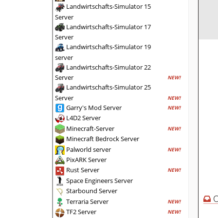
Landwirtschafts-Simulator 15
Server
Landwirtschafts-Simulator 17
Server
Landwirtschafts-Simulator 19
server
Landwirtschafts-Simulator 22
Server
NEW!
Landwirtschafts-Simulator 25
Server
NEW!
Garry's Mod Server
NEW!
L4D2 Server
Minecraft-Server
NEW!
Minecraft Bedrock Server
Palworld server
NEW!
PixARK Server
Rust Server
NEW!
Space Engineers Server
Starbound Server
O
Terraria Server
NEW!
TF2 Server
NEW!