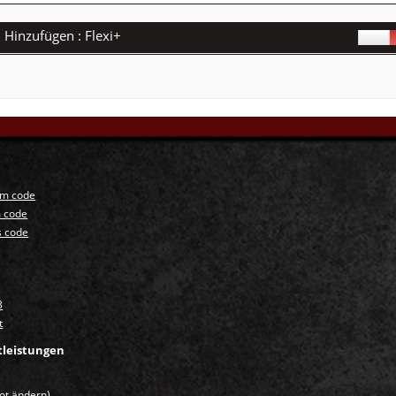
Hinzufügen : Flexi+
Ja
n
um code
 code
s code
3
t
tleistungen
ot ändern)