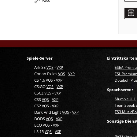
Pass
Spiele-Server
Eintrittskarte
Ark:SE
-
VQS
VXP
ESEA Premi
Conan Exiles
-
VQS
VXP
ESL Premium
CS 1.6
-
VQS
VXP
Dotabuff Plu
CS:GO
-
VQS
VXP
Sprachserver
CSCZ
-
VQS
VXP
Mumble ULL
CSS
-
VQS
VXP
TeamSpeak 
CS2
-
VQS
VXP
TS3 MusicBo
Dark And Light
-
VQS
VXP
DODS
-
VQS
VXP
Sonstige Diens
ECO
-
VQS
VXP
LS 15
-
VQS
VXP
PASS
(Angeb