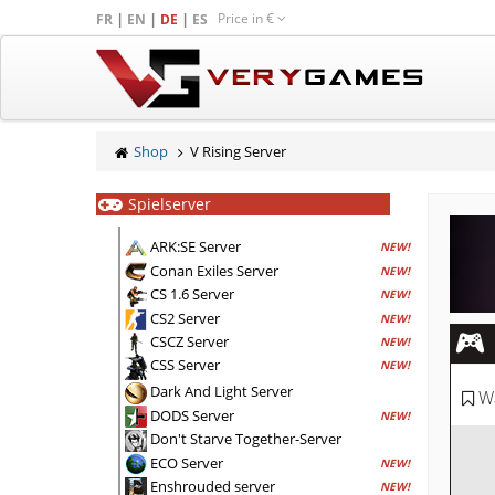
Price in
€
|
|
|
FR
EN
DE
ES
Shop
V Rising Server
Spielserver
ARK:SE Server
NEW!
Conan Exiles Server
NEW!
CS 1.6 Server
NEW!
CS2 Server
NEW!
CSCZ Server
NEW!
CSS Server
NEW!
Dark And Light Server
Wä
DODS Server
NEW!
Don't Starve Together-Server
ECO Server
NEW!
Enshrouded server
NEW!