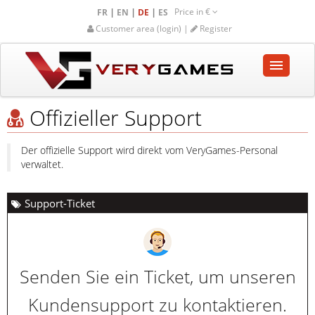
Price in
€
|
|
|
FR
EN
DE
ES
Customer area (login) |
Register
Offizieller Support
STARTSEITE
SHOP
Der offizielle Support wird direkt vom VeryGames-Personal
verwaltet.
GEMEINSCHAFT
HILFE-UNTERSTÜTZUNG
Support-Ticket
Empty cart
Senden Sie ein Ticket, um unseren
Kundensupport zu kontaktieren.