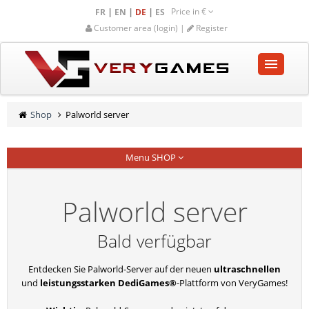
Price in
€
|
|
|
FR
EN
DE
ES
Customer area (login) |
Register
STARTSEITE
Shop
Palworld server
SHOP
Menu SHOP
GEMEINSCHAFT
HILFE-UNTERSTÜTZUNG
Palworld server
Empty cart
Bald verfügbar
Entdecken Sie Palworld-Server auf der neuen
ultraschnellen
und
leistungsstarken DediGames®
-Plattform von VeryGames!