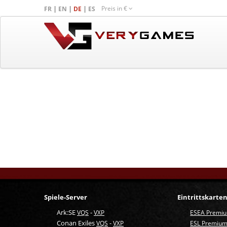
Preis in
€
|
|
|
FR
EN
DE
ES
Spiele-Server
Eintrittskarte
Ark:SE
-
VQS
VXP
ESEA Premi
Conan Exiles
-
VQS
VXP
ESL Premium