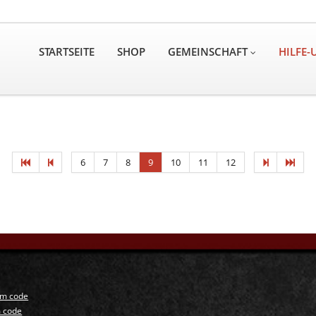
STARTSEITE
SHOP
GEMEINSCHAFT
HILFE
6
7
8
9
10
11
12
n
um code
 code