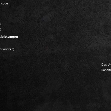
s code
3
t
tleistungen
ot ändern)
Das U
Kondit