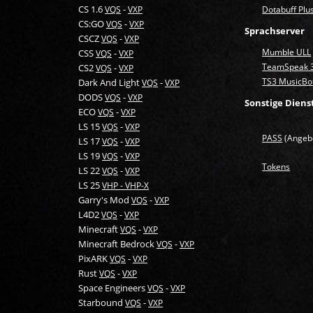
CS 1.6
-
VQS
VXP
Dotabuff Plu
CS:GO
-
VQS
VXP
Sprachserver
CSCZ
-
VQS
VXP
Mumble ULL
CSS
-
VQS
VXP
TeamSpeak 
CS2
-
VQS
VXP
TS3 MusicBo
Dark And Light
-
VQS
VXP
DODS
-
VQS
VXP
Sonstige Diens
ECO
-
VQS
VXP
LS 15
-
VQS
VXP
PASS
(Angeb
LS 17
-
VQS
VXP
LS 19
-
VQS
VXP
Tokens
LS 22
-
VQS
VXP
LS 25
VHP - VHP-X
Garry's Mod
-
VQS
VXP
L4D2
-
VQS
VXP
Minecraft
-
VQS
VXP
Minecraft Bedrock
-
VQS
VXP
PixARK
-
VQS
VXP
Rust
-
VQS
VXP
Space Engineers
-
VQS
VXP
Starbound
-
VQS
VXP