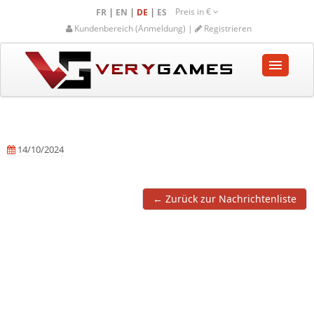
Preis in
€
|
|
|
FR
EN
DE
ES
Kundenbereich (Anmeldung) |
Registrieren
STARTSEITE
SHOP
14/10/2024
GEMEINSCHAFT
HILFE-UNTERSTÜTZUNG
← Zurück zur Nachrichtenliste
Warenkorb
leeren