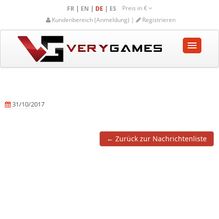
Preis in
€
|
|
|
FR
EN
DE
ES
Kundenbereich (Anmeldung) |
Registrieren
STARTSEITE
SHOP
31/10/2017
GEMEINSCHAFT
HILFE-UNTERSTÜTZUNG
← Zurück zur Nachrichtenliste
Warenkorb
leeren