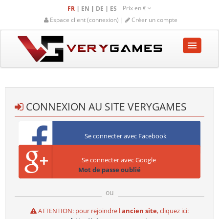
Prix en
€
|
|
|
FR
EN
DE
ES
Espace client (connexion) |
Créer un compte
ACCUEIL
BOUTIQUE
CONNEXION AU SITE VERYGAMES
COMMUNAUTÉ
Se connecter avec Facebook
AIDE-SUPPORT
Se connecter avec Google
Panier vide
Mot de passe oublié
ou
ATTENTION: pour rejoindre l'
ancien site
, cliquez ici: