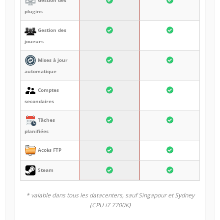
plugins
Gestion des
joueurs
Mises à jour
automatique
Comptes
secondaires
Tâches
planifiées
Accès FTP
Steam
* valable dans tous les datacenters, sauf Singapour et Sydney
(CPU i7 7700K)