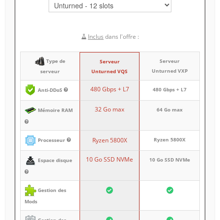
Inclus
dans l'offre :
Type de
Serveur
Serveur
Unturned VXP
Unturned VQS
serveur
480 Gbps + L7
480 Gbps + L7
Anti-DDoS
32 Go max
64 Go max
Mémoire RAM
Ryzen 5800X
Ryzen 5800X
Processeur
10 Go SSD NVMe
10 Go SSD NVMe
Espace disque
Gestion des
Mods
Gestion des