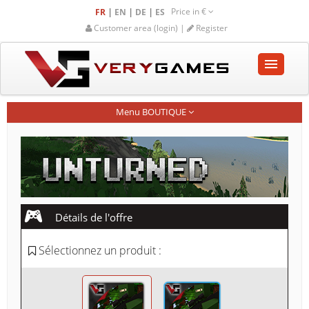
Price in
€
|
|
|
FR
EN
DE
ES
Customer area (login) |
Register
ACCUEIL
Menu BOUTIQUE
BOUTIQUE
COMMUNAUTÉ
AIDE-SUPPORT
Détails de l'offre
Empty cart
Sélectionnez un produit :