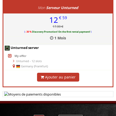
Mon
Serveur Unturned
12
€ 59
17.99 €
(
- 30 %
Discovery Promotion! On the first rental payment!
)
1 Mois
Unturned server
My offer
Unturned - 12 slots
Germany (Frankfurt)
Ajouter au panier