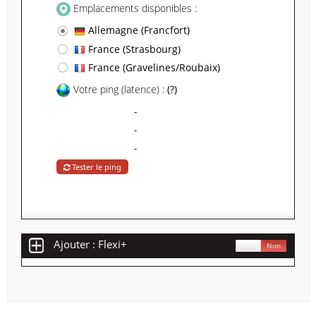
Emplacements disponibles :
Allemagne (Francfort)
France (Strasbourg)
France (Gravelines/Roubaix)
Votre ping (latence) :
(?)
-
-
-
Tester le ping
Ajouter : Flexi+
Oui
Non