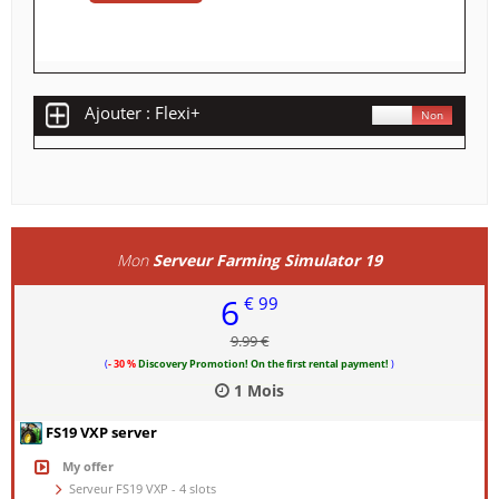
Ajouter : Flexi+
Oui
Non
Mon
Serveur Farming Simulator 19
6
€ 99
9.99 €
(
- 30 %
Discovery Promotion! On the first rental payment!
)
1 Mois
FS19 VXP server
My offer
Serveur FS19 VXP - 4 slots