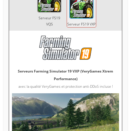
Serveur FS19
VQS
Serveur FS19 VXP
Serveurs Farming Simulator 19 VXP (VeryGames Xtrem
Performance)
avec la qualité VeryGames et protection anti-DDoS incluse !