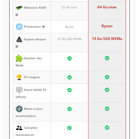
64 Go max
32 Go max
Mémoire RAM
Ryzen
Processeur
Ryzen
15 Go SSD NVMe
10 Go SSD NVMe
Espace disque
Gestion des
Mods
FS League
Panel dédié FS
officiel
Mises à jour
automatique
Comptes
secondaires