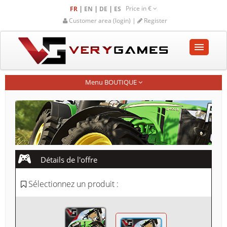
Price in
€
|
|
|
FR
EN
DE
ES
Customer area (login) |
Register
ACCUEIL
Menu BOUTIQUE
BOUTIQUE
COMMUNAUTÉ
AIDE-SUPPORT
Détails de l'offre
Empty cart
Sélectionnez un produit :