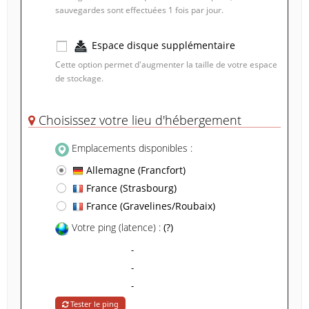
sauvegardes sont effectuées 1 fois par jour.
Espace disque supplémentaire
Cette option permet d'augmenter la taille de votre espace
de stockage.
1 Go
- 0.25 € / Mois
Choisissez votre lieu d'hébergement
Emplacements disponibles :
Allemagne (Francfort)
France (Strasbourg)
France (Gravelines/Roubaix)
Votre ping (latence) :
(?)
-
-
-
Tester le ping