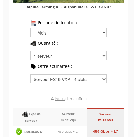
Alpine Farming DLC disponible le 12/11/2020 !
Période de location :
Quantité :
Offre souhaitée :
Inclus
dans l'offre :
Type de
Serveur
Serveur
FS 19 VQS
FS 19 VXP
serveur
480 Gbps + L7
480 Gbps + L7
Anti-DDoS