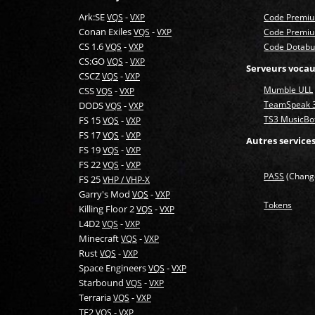
Ark:SE
-
VQS
VXP
Code Premi
Conan Exiles
-
VQS
VXP
Code Premi
CS 1.6
-
VQS
VXP
Code Dotabuf
CS:GO
-
VQS
VXP
Serveurs voca
CSCZ
-
VQS
VXP
Mumble ULL
CSS
-
VQS
VXP
TeamSpeak 
DODS
-
VQS
VXP
TS3 MusicBo
FS 15
-
VQS
VXP
FS 17
-
VQS
VXP
Autres service
FS 19
-
VQS
VXP
FS 22
-
VQS
VXP
PASS
(Change
FS 25
VHP / VHP-X
Garry's Mod
-
VQS
VXP
Tokens
Killing Floor 2
-
VQS
VXP
L4D2
-
VQS
VXP
Minecraft
-
VQS
VXP
Rust
-
VQS
VXP
Space Engineers
-
VQS
VXP
Starbound
-
VQS
VXP
Terraria
-
VQS
VXP
TF2
-
VQS
VXP