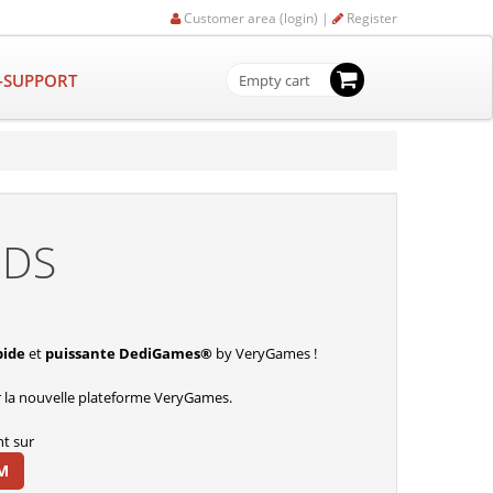
Customer area (login) |
Register
-SUPPORT
Empty cart
ODS
pide
et
puissante DediGames®
by VeryGames !
 la nouvelle plateforme VeryGames.
t sur
M