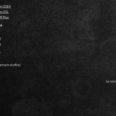
um ESEA
um ESL
f Plus
ux
3
t
s
ment d'offre)
La soc