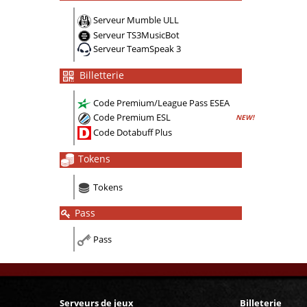
Serveur Mumble ULL
Serveur TS3MusicBot
Serveur TeamSpeak 3
Billetterie
Code Premium/League Pass ESEA
Code Premium ESL
NEW!
Code Dotabuff Plus
Tokens
Tokens
Pass
Pass
Serveurs de jeux
Billeterie