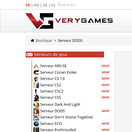
Price in
€
|
|
|
FR
EN
DE
ES
Boutique
Serveur DODS
Serveurs de jeux
Serveur ARK:SE
NEW!
Serveur Conan Exiles
NEW!
Serveur CS 1.6
NEW!
Serveur CS2
NEW!
Serveur CSCZ
NEW!
Serveur CSS
NEW!
Serveur Dark And Light
Serveur DODS
NEW!
Serveur Don't Starve Together
Serveur ECO
NEW!
Serveur Enshrouded
NEW!