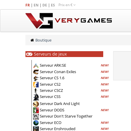
Prix en
€
|
|
|
FR
EN
DE
ES
Boutique
Serveurs de jeux
Serveur ARK:SE
NEW!
Serveur Conan Exiles
NEW!
Serveur CS 1.6
NEW!
Serveur CS2
NEW!
Serveur CSCZ
NEW!
Serveur CSS
NEW!
Serveur Dark And Light
Serveur DODS
NEW!
Serveur Don't Starve Together
Serveur ECO
NEW!
Serveur Enshrouded
NEW!