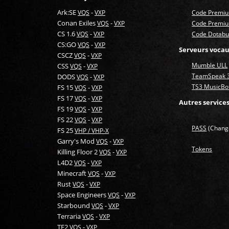
Ark:SE
-
VQS
VXP
Code Premi
Conan Exiles
-
VQS
VXP
Code Premi
CS 1.6
-
VQS
VXP
Code Dotabuf
CS:GO
-
VQS
VXP
Serveurs voca
CSCZ
-
VQS
VXP
Mumble ULL
CSS
-
VQS
VXP
TeamSpeak 
DODS
-
VQS
VXP
TS3 MusicBo
FS 15
-
VQS
VXP
FS 17
-
VQS
VXP
Autres service
FS 19
-
VQS
VXP
FS 22
-
VQS
VXP
PASS
(Change
FS 25
VHP / VHP-X
Garry's Mod
-
VQS
VXP
Tokens
Killing Floor 2
-
VQS
VXP
L4D2
-
VQS
VXP
Minecraft
-
VQS
VXP
Rust
-
VQS
VXP
Space Engineers
-
VQS
VXP
Starbound
-
VQS
VXP
Terraria
-
VQS
VXP
TF2
-
VQS
VXP