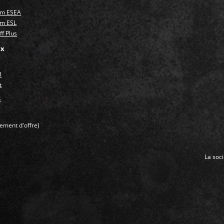
um ESEA
um ESL
f Plus
ux
3
t
s
ment d'offre)
La soc