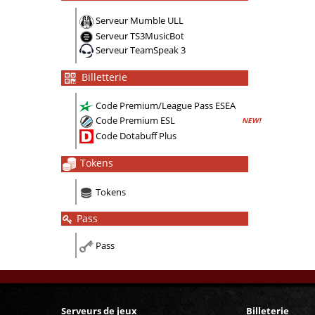
Serveur Mumble ULL
Serveur TS3MusicBot
Serveur TeamSpeak 3
Billetterie
Code Premium/League Pass ESEA
Code Premium ESL
NEW!
Code Dotabuff Plus
Tokens
Tokens
Pass
Pass
Serveurs de jeux
Billeterie