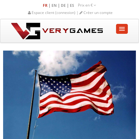
Prix en
€
|
|
|
FR
EN
DE
ES
Espace client (connexion) |
Créer un compte
ACCUEIL
BOUTIQUE
COMMUNAUTÉ
AIDE-SUPPORT
Panier vide