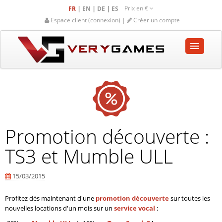
Prix en
€
|
|
|
FR
EN
DE
ES
Espace client (connexion) |
Créer un compte
ACCUEIL
BOUTIQUE
COMMUNAUTÉ
Promotion découverte :
AIDE-SUPPORT
TS3 et Mumble ULL
Panier vide
15/03/2015
Profitez dès maintenant d'une
promotion découverte
sur toutes les
nouvelles locations d'un mois sur un
service vocal
: