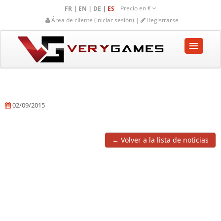
Precio en
€
|
|
|
FR
EN
DE
ES
Área de cliente (iniciar sesión) |
Registrarse
INICIO
TIENDA
02/09/2015
COMUNIDAD
AYUDA-SOPORTE
← Volver a la lista de noticias
Vaciar carrito